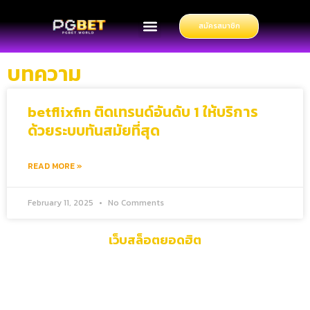
Skip
Menu
to
สมัครสมาชิก
สมัครสมาชิก pgbet
โปรโมชั่น
ติดต่อเรา
content
บทความ
betflixfin ติดเทรนด์อันดับ 1 ให้บริการ
ด้วยระบบทันสมัยที่สุด
READ MORE »
February 11, 2025
No Comments
เว็บสล็อตยอดฮิต
betflixfin
–
betflix racha
–
betflix slot
–
pg888t
–
pg888t
–
ak88bet
–
ninjaslot
–
imi689
–
slotpg
–
fin888
–
gclub777
–
pgbet
–
pgslotworld
–
pgslotasia
–
lucia689
–
brazil999
–
pk789
–
heng666
–
heng36
–
pgwin888
–
imba88
–
sabai99
–