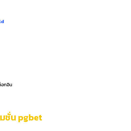
ld
็อกอิน
มชั่น pgbet