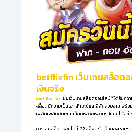
betflixfin เว็บเกมสล็อตอ
เงินจริง
bet flix fin
เป็นเว็บเกมสล็อตออนไลน์ที่ได้รับคว
สล็อตมีความเป็นเอกลักษณ์และสีสันสวยงาม พร้อมทั
เพลิดเพลินกับเกมสล็อตหลากหลายรูปแบบได้อย่างเ
การเล่นสล็อตออนไลน์ PGสล็อตกับเว็บของเราเหมาะสำ