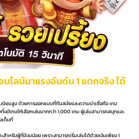
อนไลน์มาแรงอันดับ 1 แตกจริง ได้
ามนิยมสูง ด้วยการออกแบบที่ทันสมัยและความน่าเชื่อถือ เกม
้งมีเกมให้เลือกเล่นมากกว่า 1,000 เกม ผู้เล่นสามารถสนุกและ
ต็มที่
หรับผู้ที่มีงบน้อย เพราะสามารถเริ่มเล่นได้ด้วยเงินเพียง 1