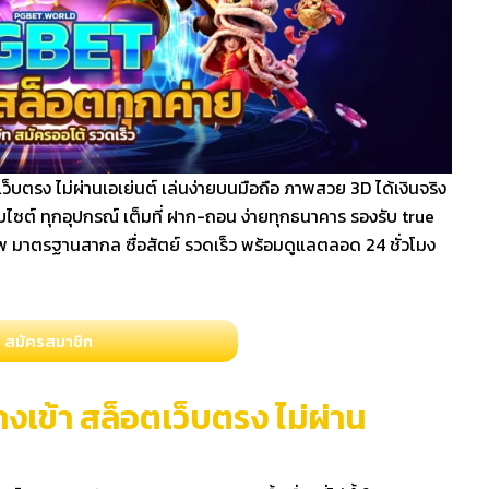
ว็บตรง ไม่ผ่านเอเย่นต์ เล่นง่ายบนมือถือ ภาพสวย 3D ได้เงินจริง
ว็บไซต์ ทุกอุปกรณ์ เต็มที่ ฝาก-ถอน ง่ายทุกธนาคาร รองรับ true
าชีพ มาตรฐานสากล ซื่อสัตย์ รวดเร็ว พร้อมดูแลตลอด 24 ชั่วโมง
สมัครสมาชิก
งเข้า สล็อตเว็บตรง ไม่ผ่าน