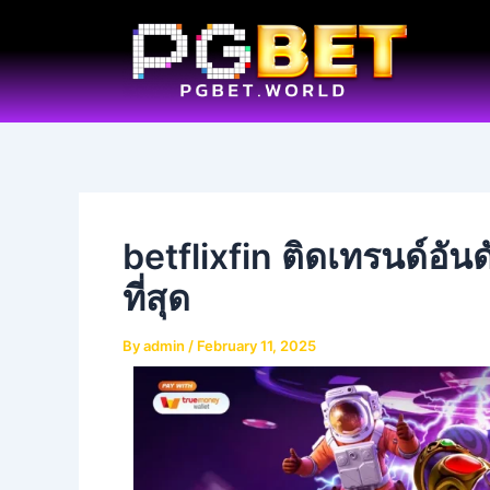
Skip
to
content
betflixfin ติดเทรนด์อัน
ที่สุด
By
admin
/
February 11, 2025